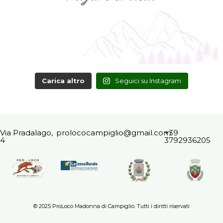
Carica altro
Seguici su Instagram
Via Pradalago,
prolococampiglio@gmail.com
+39
4
3792936205
© 2025 ProLoco Madonna di Campiglio. Tutti i diritti riservati